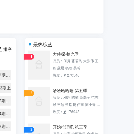
最热综艺
排序
大侦探·拾光季
1
演员：何炅 张若昀 大张伟 王
鸥 魏晨 杨蓉 吴昕
第20250927期第1期陪看
热度：
270540
03期上
哈哈哈哈哈 第五季
2
演员：邓超 陈赫 高瀚宇 范志
第20251009期喜人聚会
毅 王勉 敖瑞鹏 任重 陈小春 张
智霖 李乃文 江奇霖
热度：
176943
第20251004期陪看
第20251012期不好笑惩罚室
开始推理吧 第三季
3
演员：白宇 迪丽热巴 金靖 刘