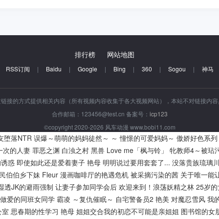
排行榜
网站地图
RSS订阅
|
Baidu
|
Google
|
Bing
|
360
|
Sogou
|
神马
过链接的方式提供相关内容（所有视频内容收集于各大视频网站），本站不对链接内
合作邮箱：123456@test.cn 备案号：
icp123
©copyright 2020-2026 风车动漫 www.bobi11.com
友堕落NTR
误爆～萌萌的妈妈徒然～ ～ 憧憬的可爱妈妈～
傲娇好色系列
一次的人妻
罪恶之渊
白浊之村
黑兽
Love me「枫与铃」
牝教师4～被玷
的诱惑
即使如此还是爱着妻子
艳母
明明说过要用套套了...
没落贵族琉璃
民伯伯乡下妹
Fleur
漫画咖啡厅的艳遇危机
被采摘污染的茜
关于唯一能
湿透JK的避雨强制
让妻子参加同学会后
欢迎来到！浪荡妖精之林
25岁
做爱的同班女同学
霸凌 ～复仇催眠～
自宅警备员2
艳美
对魔忍雪风
我
公室
思春期的性学习
艳母
姐姐交合我的初恋不可能是亲姐姐
图书馆的女