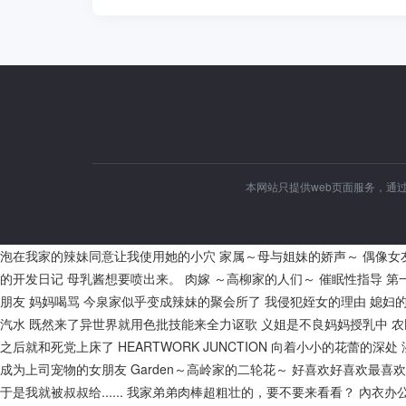
本网站只提供web页面服务，通
泡在我家的辣妹同意让我使用她的小穴
家属～母与姐妹的娇声～
偶像女
的开发日记
母乳酱想要喷出来。
肉嫁 ～高柳家的人们～
催眠性指导
第
朋友
妈妈喝骂
今泉家似乎变成辣妹的聚会所了
我侵犯姪女的理由
媳妇
汽水
既然来了异世界就用色批技能来全力讴歌
义姐是不良妈妈授乳中
农
之后就和死党上床了
HEARTWORK JUNCTION
向着小小的花蕾的深处
成为上司宠物的女朋友
Garden～高岭家的二轮花～
好喜欢好喜欢最喜欢
于是我就被叔叔给......
我家弟弟肉棒超粗壮的，要不要来看看？
內衣办