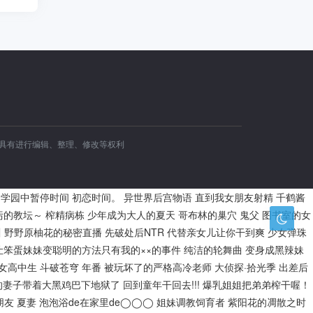
容具有进行编辑、整理、修改等权利
学园中暂停时间
初恋时间。
异世界后宫物语
直到我女朋友射精
千鹤酱
污的教坛～
榨精病栋
少年成为大人的夏天
哥布林的巢穴
鬼父
图书室的女
川
野野原柚花的秘密直播
先破处后NTR
代替亲女儿让你干到爽
少女弹珠
让笨蛋妹妹变聪明的方法只有我的××的事件
纯洁的轮舞曲
变身成黑辣妹
的女高中生
斗破苍穹 年番
被玩坏了的严格高冷老师
大侦探·拾光季
出差后
的妻子带着大黑鸡巴下地狱了
回到童年干回去!!!
爆乳姐姐把弟弟榨干喔！
朋友
夏妻
泡泡浴de在家里de◯◯◯
姐妹调教饲育者
紫阳花的凋散之时