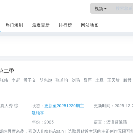
视频
热门短剧
最近更新
排行榜
网站地图
第二季
综艺
大张伟
李诞
孟子义
胡先煦
张若昀
刘旸
吕严
土豆
王天放
滕哲
真人秀
综
状态：
更新至20251220期主
更新时间：
2025-12-
题纯享
年份：
2025
语言：
汉语普通话
再度来袭，喜剧人们集结Again！选取最贴近生活的主题创作无限可