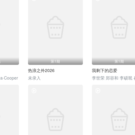
第20251127期喜人聚会
第20251123期不好笑惩罚室
第20251125期花絮合集
第20251128期上纯享版
第20250926期上纯享版
第20251129期下
第20251130期不好笑惩罚室
第20251130期展演版
第20251201期课间游戏
第20251205期纯享版
第20251205期上
第20251206期下
集
第1期
第1期
第20251209期花絮合集
第20251210期时尚侧拍特辑
第20251211期喜人聚会
热浪之外2026
我剩下的恋爱
第20251214期特别企划
第20251215期喜团回顾特辑
第20251216期主题纯享
a·Cooper
未录入
李世荣 郑容和 李硕珉
第20251218期主题纯享
第20251219期主题纯享
第20251220期主题纯享
综艺
综艺