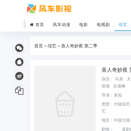
首页
风车动漫
电影
电视剧
综艺
首页
»
综艺
» 喜人奇妙夜 第二季
喜人奇妙夜 
演员：
马东
张弛
左凌峰
导演：
未知
类型：
大陆综艺
艺
地区：
中国大陆
剧情：
喜剧爆综