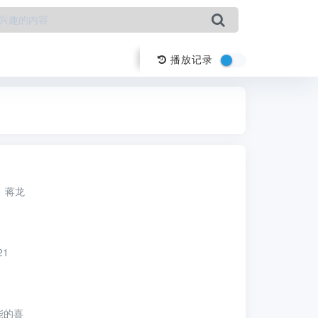
播放记录
蒋龙
21
能的喜