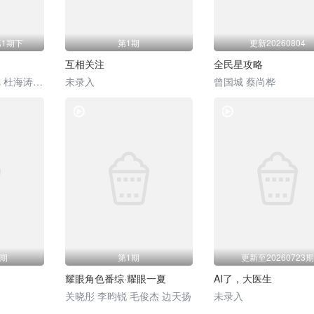
第1期下
第1期
更新20260804
互相关注
全民星攻略
薛凯琪 杨超越 代旭 杜海涛 张纯烨
未录入
曾国城 蔡尚桦
综艺
综艺
1期
第1期
更新至20260723期
耀眼角色番综·耀眼一夏
AI了，大医生
关晓彤 李昀锐 毛俊杰 边天扬
未录入