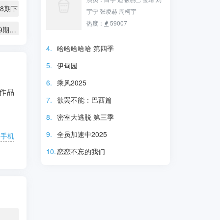
18期下
宇宁 张凌赫 周柯宇
热度：
59007
第20251019期展演版
4.
哈哈哈哈哈 第四季
第20251025期下纯享版
5.
伊甸园
第20251029期花絮特辑
6.
乘风2025
作品
第20251101期陪看
7.
欲罢不能：巴西篇
第20251105期花絮合集
8.
密室大逃脱 第三季
9.
全员加速中2025
第20251108期下密室纯享版
》手机
10.
恋恋不忘的我们
109期
第20251113期现在开始喜人聚会
第20251115期专门陪你看
综艺
21期上