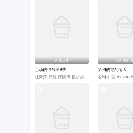
第20251122期下
第20251124期课间游戏
第20251126期花絮合集
第20251128期上
第20251129期陪看
第20251129期专门陪你看
第20251203期花絮合集
第20251204期喜人聚会
直播回放
更新第07
第20251206期专门陪你看
第20251208期游戏时间
心动的信号第9季
哈利的绝配情人
第20251213期专门陪你看
第20251213期回顾特辑
杜海涛 代旭 薛凯琪 杨超越 张纯烨
哈利·乔西 Alexandr
第20251217期主题纯享
第20251218期喜人聚会特辑
综艺