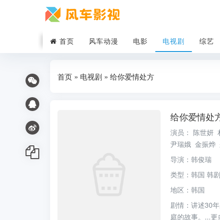
首页
风车动漫
电影
电视剧
综艺
首页
»
电视剧
» 给你爱情处方
给你爱情处
演员：
陈世妍
尹瑞娥
金振烨
导演：
韩俊瑞
类型：
韩国
韩
地区：
韩国
剧情：
讲述30
庭的故事。...
更