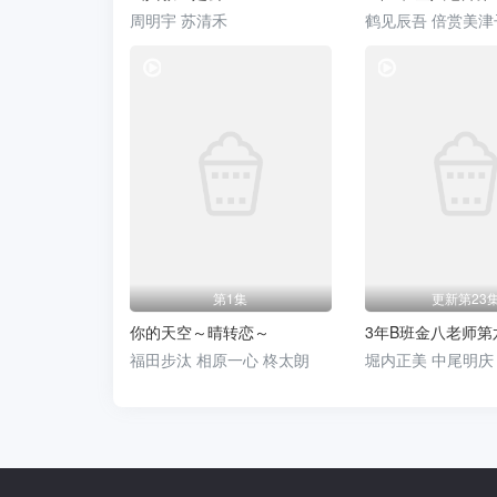
周明宇 苏清禾
电视剧
第1集
更新第23
你的天空～晴转恋～
3年B班金八老师第
福田步汰 相原一心 柊太朗