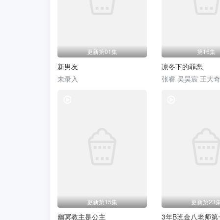
更新第01集
第16集
新男友
凛冬下的罪恶
未录入
张睿 吴昊宸 王大奇
电视剧
更新第15集
更新第23
幽冥教主是公主
3年B班金八老师第