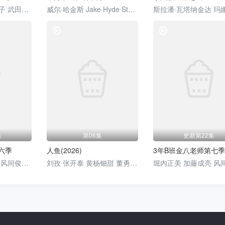
鹤见辰吾 倍赏美津子 武田铁矢 三原顺子 藤田瞳子
威尔·哈金斯 Jake·Hyde Steven·Christou
电视剧
电视剧
集
第06集
更新第22集
六季
人鱼(2026)
3年B班金八老师第七季
堀内正美 中尾明庆 风间俊介 星野真里 倍赏美津子 武田铁矢 上户彩 本仮屋唯佳 佐藤贵广 增田贵久 麻里也 深江卓次 三谷侑未
刘孜 张开泰 黄杨钿甜 董勇 张帆 陈创 何思甜 张棪琰 罗海琼 是安 赵健 段钰 董向荣 薛佳凝 方晓东 李庆誉 张译文