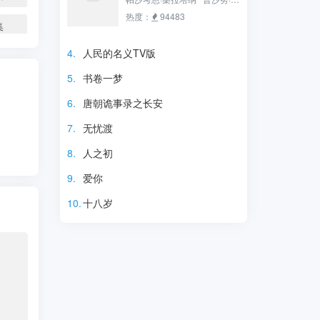
佳璇 刘荫 汪晴 战菁一 李宜
沙瓦尼查功 Punn
热度：
94483
集
娟 刘柏廷 孙渤洋 Chen
Chirathanaphat ​​​ Klang 苟
Guo 杨紫嫣 秦一铭 王文杰 斓
晨浩宇 Gunkul Suwichak
4.
人民的名义TV版
曦 张妍 李洋 翟蓓蓓 马维福 田
Llouis Kitawat Chaodi Heart
5.
书卷一梦
朴珺 刘雪华 毛晓彤 海燕 田西
Rattanaphrao Phuripat
平 李天柱 赵秦 郭子豪 康福
6.
唐朝诡事录之长安
震 杨凯淳 陈思斯 杜相 万美
7.
无忧渡
汐 刘钇彤 梁艺馨 何亚男 李泓
瑞 周子涵 胡鑫慧 王民 李梦
8.
人之初
洋 韩雨婷
9.
爱你
10.
十八岁
电视剧