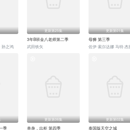
更新第25集
更新第01集
3年B班金八老师第二季
母狮 第三季
 孙之鸿
武田铁矢
电视剧
电视剧
集
更新第06集
更新第02集
一季
单身，出柜 第四季
泰国版天空之城