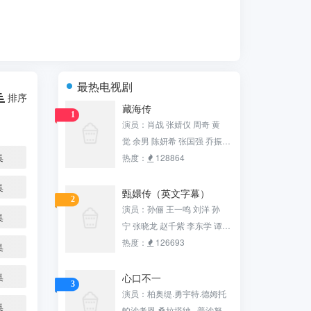
最热电视剧
排序
藏海传
1
演员：肖战 张婧仪 周奇 黄
觉 余男 陈妍希 张国强 乔振
集
宇 田小洁 沙宝亮 张铎 白冰 赵
热度：
128864
子琪 黄俊鹏 梁超 邢岷山 杨雨
集
潼 刘潮 钟汉良
甄嬛传（英文字幕）
2
演员：孙俪 王一鸣 刘洋 孙
集
宁 张晓龙 赵千紫 李东学 谭松
韵 陈建斌 李璐兵 蔡少芬 唐艺
热度：
126693
集
昕 赵海龙 颖儿 热依扎 杨晓
波 沈保平 杨淇 陶昕然 孙茜 蓝
集
心口不一
3
盈莹 张志伟 马丹阳 蒋欣 王丽
演员：柏奥缇.勇宇特.德姆托
集
涵 徐璐 张雅萌 邬立朋 罗康 李
帕沙考恩·桑拉塔纳 普沙努·翁