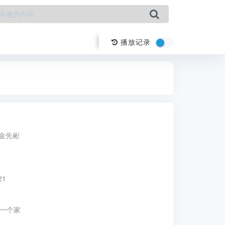
播放记录
金先彬
21
一个家