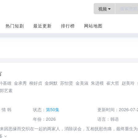
视频
热门短剧
最近更新
排行榜
网站地图
方
电视剧
朴基雄
金承秀
柳好贞
金炯默
苏怡贤
金美淑
朱进模
崔大哲
赵美玲
郑艺素
剧
情
韩
状态：
第50集
更新时间：
2026-07-
年份：
2026
语言：
韩语
年来因恶缘而交织在一起的两家人，消除误会，互相抚慰伤痛，最终重生为
多