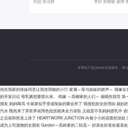
刘恋 朱洁静
本网站只提供web页面服务，通
泡在我家的辣妹同意让我使用她的小穴
家属～母与姐妹的娇声～
偶像女
的开发日记
母乳酱想要喷出来。
肉嫁 ～高柳家的人们～
催眠性指导
第
朋友
妈妈喝骂
今泉家似乎变成辣妹的聚会所了
我侵犯姪女的理由
媳妇
汽水
既然来了异世界就用色批技能来全力讴歌
义姐是不良妈妈授乳中
农
之后就和死党上床了
HEARTWORK JUNCTION
向着小小的花蕾的深处
成为上司宠物的女朋友
Garden～高岭家的二轮花～
好喜欢好喜欢最喜欢