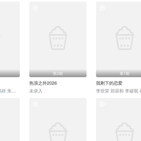
综艺
综艺
第2期
第1期
热浪之外2026
我剩下的恋爱
李飞 陆虎 左航 阎鹤祥 朱志鑫 苏新皓 张极 张泽禹
未录入
李世荣 郑容和 李硕珉
综艺
综艺