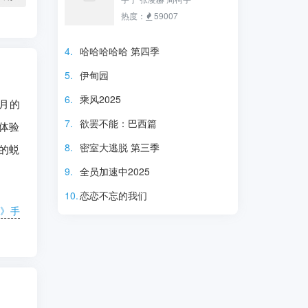
热度：
59007
4.
哈哈哈哈哈 第四季
5.
伊甸园
6.
乘风2025
月的
7.
欲罢不能：巴西篇
体验
8.
密室大逃脱 第三季
的蜕
9.
全员加速中2025
10.
恋恋不忘的我们
篇》手