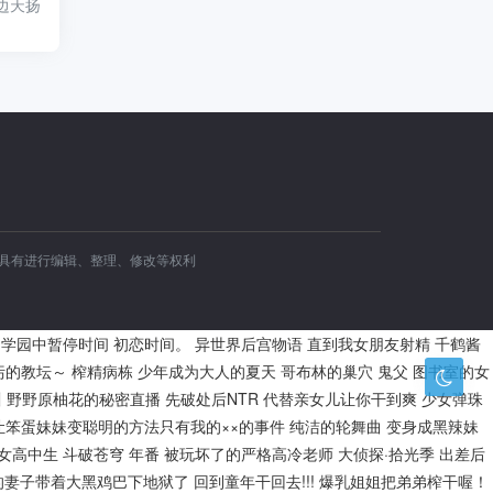
 边天扬
容具有进行编辑、整理、修改等权利
学园中暂停时间
初恋时间。
异世界后宫物语
直到我女朋友射精
千鹤酱
污的教坛～
榨精病栋
少年成为大人的夏天
哥布林的巢穴
鬼父
图书室的女
川
野野原柚花的秘密直播
先破处后NTR
代替亲女儿让你干到爽
少女弹珠
让笨蛋妹妹变聪明的方法只有我的××的事件
纯洁的轮舞曲
变身成黑辣妹
的女高中生
斗破苍穹 年番
被玩坏了的严格高冷老师
大侦探·拾光季
出差后
的妻子带着大黑鸡巴下地狱了
回到童年干回去!!!
爆乳姐姐把弟弟榨干喔！