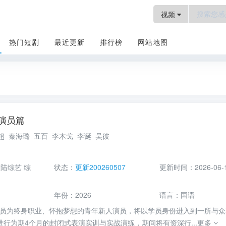
视频
热门短剧
最近更新
排行榜
网站地图
演员篇
综艺
超
秦海璐
五百
李木戈
李诞
吴彼
大陆综艺
综
状态：
更新200260507
更新时间：
2026-06-
年份：
2026
语言：
国语
演员为终身职业、怀抱梦想的青年新人演员，将以学员身份进入到一所与众
进行为期4个月的封闭式表演实训与实战演练，期间将有资深行...
更多