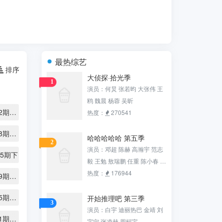
最热综艺
排序
大侦探·拾光季
1
演员：何炅 张若昀 大张伟 王
鸥 魏晨 杨蓉 吴昕
第20260402期加更上
热度：
270541
第20260408期纯享版
哈哈哈哈哈 第五季
2
演员：邓超 陈赫 高瀚宇 范志
15期下
毅 王勉 敖瑞鹏 任重 陈小春 张
智霖 李乃文 江奇霖
热度：
176944
第20260419期陪看特辑
第20260425期休息一下
开始推理吧 第三季
3
演员：白宇 迪丽热巴 金靖 刘
第20260501期加更下
宇宁 张凌赫 周柯宇