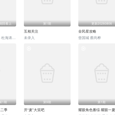
1期陪看上
第1期
更新20260806
互相关注
全民星攻略
薛凯琪 杨超越 代旭 杜海涛 张纯烨
未录入
曾国城 蔡尚桦
综艺
综艺
7第1期
第9期
第1期
第二季
开“麦”大笑吧
耀眼角色番综·耀眼一