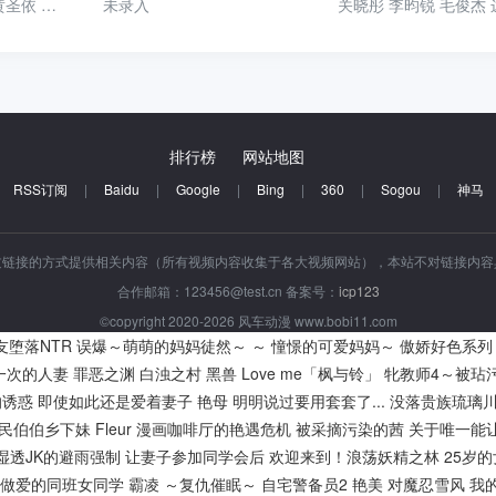
李好 郭晓敏 庞博 黄圣依 张雨绮 伊能静 李雪琴 陈铭 王昱珩
未录入
关晓彤 李昀锐 毛俊杰
排行榜
网站地图
RSS订阅
|
Baidu
|
Google
|
Bing
|
360
|
Sogou
|
神马
过链接的方式提供相关内容（所有视频内容收集于各大视频网站），本站不对链接内
合作邮箱：123456@test.cn 备案号：
icp123
©copyright 2020-2026 风车动漫 www.bobi11.com
友堕落NTR
误爆～萌萌的妈妈徒然～ ～ 憧憬的可爱妈妈～
傲娇好色系列
一次的人妻
罪恶之渊
白浊之村
黑兽
Love me「枫与铃」
牝教师4～被玷
的诱惑
即使如此还是爱着妻子
艳母
明明说过要用套套了...
没落贵族琉璃
民伯伯乡下妹
Fleur
漫画咖啡厅的艳遇危机
被采摘污染的茜
关于唯一能
湿透JK的避雨强制
让妻子参加同学会后
欢迎来到！浪荡妖精之林
25岁
做爱的同班女同学
霸凌 ～复仇催眠～
自宅警备员2
艳美
对魔忍雪风
我