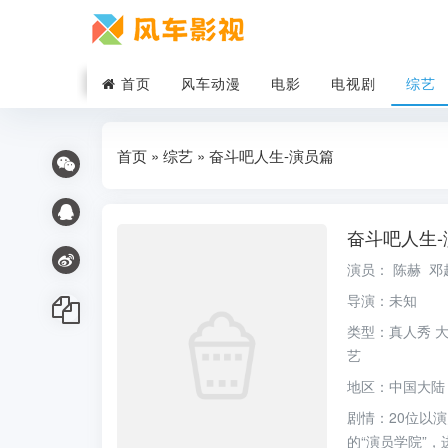
首页
风车动漫
电影
电视剧
综艺
首页
»
综艺
» 奋斗吧人生-演员篇
奋斗吧人生-
演员：
陈赫
邓
导演：
未知
类型：
真人秀
艺
地区：
中国大陆
剧情：
20位以
的“演员学院”，