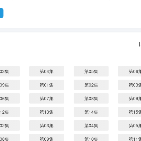
03集
第04集
第05集
第06
09集
第01集
第02集
第03
06集
第07集
第08集
第09
12集
第13集
第14集
第15
02集
第03集
第04集
第05
08集
第09集
第10集
第11