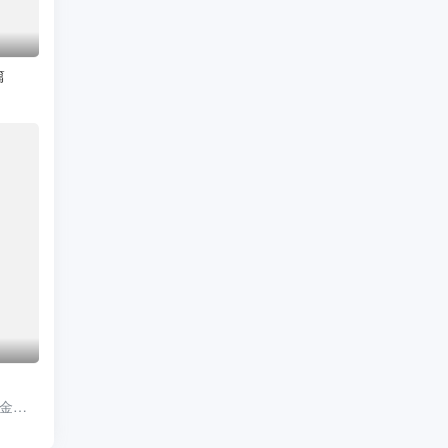
篇
风车动漫
张杰 山新 李兰陵 杨凝 金弦 孙睿扬 沈依杭