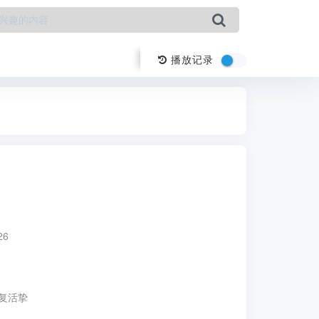
播放记录
26
复活挚