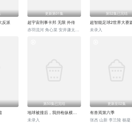
集
更新第01集
第52集已完结
大反派
超宇宙刑事卡邦 无限 外传
超智能足球2世界大赛
赤羽流河 角心菜 安井谦太郎 松永有纮 有坂心花 安田启人 谷田拉娜 入山杏奈 子安武人
未录入
风车动漫
风车动漫
第50集已完结
更新至02集
篇
地球被撞后，我持枪纵横末世！
有兽焉第六季
未录入