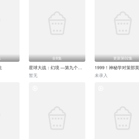
集
全8集
更新第02集
生
星球大战：幻境 —第九个绝地武士
1999！神秘学对策部
暂无
未录入
风车动漫
风车动漫