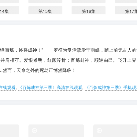
14集
第15集
第16集
第17
03集
第04集
第05集
第06
09集
第10集
第11集
第12
千锤百炼，终将成神！” 罗征为复活挚爱宁雨蝶，踏上前无古人的
15集
第16集
第17集
第18
下并肩相守。爱恨难明，红颜淬骨；百炼封神，顺逆由己。飞升上界
21集
第22集
第23集
第24
…然而，天命之外的死劫正悄然降临！
在线观看
,
《百炼成神第三季》高清在线观看
,
《百炼成神第三季》手机观
风车动漫
风车动漫