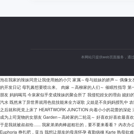
本网站只提供web页面服务，通
泡在我家的辣妹同意让我使用她的小穴
家属～母与姐妹的娇声～
偶像女
的开发日记
母乳酱想要喷出来。
肉嫁 ～高柳家的人们～
催眠性指导
第
朋友
妈妈喝骂
今泉家似乎变成辣妹的聚会所了
我侵犯姪女的理由
媳妇
汽水
既然来了异世界就用色批技能来全力讴歌
义姐是不良妈妈授乳中
农
之后就和死党上床了
HEARTWORK JUNCTION
向着小小的花蕾的深处
成为上司宠物的女朋友
Garden～高岭家的二轮花～
好喜欢好喜欢最喜欢
于是我就被叔叔给......
我家弟弟肉棒超粗壮的，要不要来看看？
內衣办
Euphoria
挣扎吧，亚当
我想让朋友的母亲怀孕
夜勤病棟 Karte
熟母欲难