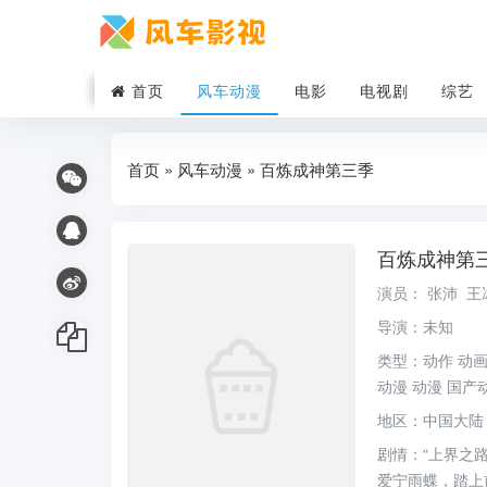
首页
风车动漫
电影
电视剧
综艺
首页
»
风车动漫
» 百炼成神第三季
百炼成神第
演员：
张沛
王
导演：
未知
类型：
动作
动
动漫
动漫
国产
地区：
中国大陆
剧情：
“上界之
爱宁雨蝶，踏上