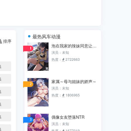
最热风车动漫
排序
泡在我家的辣妹同意让我使用她的小穴
1
演员：未知
热度：
2722663
集
集
家属～母与姐妹的娇声～
2
演员：未知
集
热度：
1806965
集
集
偶像女友堕落NTR
3
演员：未知
集
热度：
1677019