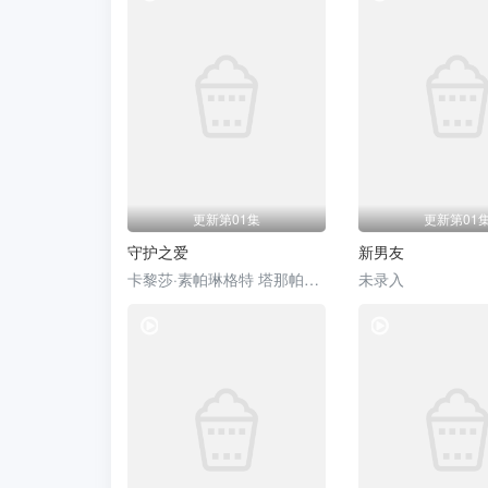
更新第01集
更新第01
守护之爱
新男友
卡黎莎·素帕琳格特 塔那帕特·卡维拉 朋拉维·凯普拉帕功 娜琳迪帕·莎功昂格派 拉提帕·隆沃那潘 查卡蒙·瑟颂维塔亚 Freya·Sirinchaya 哈莉特·阿芮娅·玛格拉
未录入
电视剧