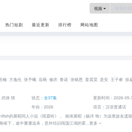
视频
热门短剧
最近更新
排行榜
网站地图
电视剧
若楠
方逸伦
张予曦
岳旸
修庆
鲁诺
张铭恩
姜震昊
是安
王子睿
徐
装
武侠
情
状态：
全37集
更新时间：
2026-05-
年份：
2026
语言：
汉语普通话
inifish的展昭同人小说《雨霖铃》 。 南侠展昭（杨洋 饰）为追查故友遗
身南下，途中屡遭追杀，意外结识闯荡江湖的霍...
更多