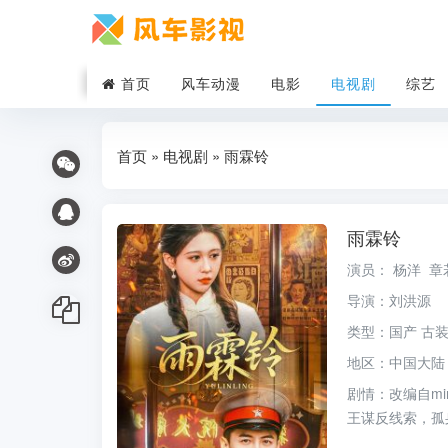
首页
风车动漫
电影
电视剧
综艺
首页
»
电视剧
» 雨霖铃
雨霖铃
演员：
杨洋
章
导演：
刘洪源
类型：
国产
古
地区：
中国大陆
剧情：
改编自m
王谋反线索，孤