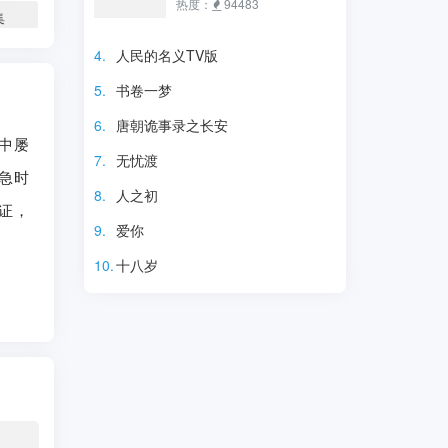
佳璇 刘荫 汪晴 战菁一 李宜
沙瓦尼查功 Punn
热度：
94483
集
娟 刘柏廷 孙渤洋 Chen
Chirathanaphat ​​​ Klang 苟
Guo 杨紫嫣 秦一铭 王文杰 斓
晨浩宇 Gunkul Suwichak
4.
人民的名义TV版
集
曦 张妍 李洋 翟蓓蓓 马维福 田
Llouis Kitawat Chaodi Heart
5.
书卷一梦
朴珺 刘雪华 毛晓彤 海燕 田西
Rattanaphrao Phuripat
集
平 李天柱 赵秦 郭子豪 康福
6.
唐朝诡事录之长安
途中屡
集
震 杨凯淳 陈思斯 杜相 万美
7.
无忧渡
汐 刘钇彤 梁艺馨 何亚男 李泓
急时
瑞 周子涵 胡鑫慧 王民 李梦
8.
人之初
证，
洋 韩雨婷
9.
爱你
10.
十八岁
电视剧