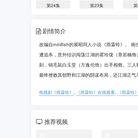
第24集
第23集
第
第26集
第27集
第
剧情简介
第29集
第30集
第
改编自minifish的展昭同人小说《雨霖铃》
第31集
第32集
第
遭追杀，意外结识闯荡江湖的霍玲珑（章若楠饰
第37集
刻，锦毛鼠白玉堂（方逸伦饰）出手相救。三人
最终挫败其朝野和江湖的阴谋布局，还江湖正气
电视剧《雨霖铃》
,
《雨霖铃》在线观看
,
《雨霖铃
推荐视频
电视剧