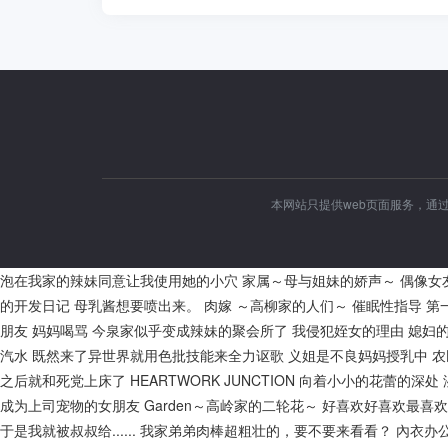
本网站只提供web页面服务，通
泡在我家的辣妹同意让我使用她的小穴
家属～母与姐妹的娇声～
偶像女
的开发日记
母乳酱想要喷出来。
肉嫁 ～高柳家的人们～
催眠性指导
第
朋友
妈妈喝骂
今泉家似乎变成辣妹的聚会所了
我侵犯姪女的理由
媳妇
汽水
既然来了异世界就用色批技能来全力讴歌
义姐是不良妈妈授乳中
农
之后就和死党上床了
HEARTWORK JUNCTION
向着小小的花蕾的深处
成为上司宠物的女朋友
Garden～高岭家的二轮花～
好喜欢好喜欢最喜欢
于是我就被叔叔给......
我家弟弟肉棒超粗壮的，要不要来看看？
內衣办