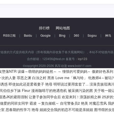
排行榜
网站地图
RSS订阅
|
Baidu
|
Google
|
Bing
|
360
|
Sogou
|
神马
过链接的方式提供相关内容（所有视频内容收集于各大视频网站），本站不对链接内
合作邮箱：123456@test.cn 备案号：
icp123
©copyright 2020-2026 风车动漫 www.bobi11.com
友堕落NTR
误爆～萌萌的妈妈徒然～ ～ 憧憬的可爱妈妈～
傲娇好色系列
一次的人妻
罪恶之渊
白浊之村
黑兽
Love me「枫与铃」
牝教师4～被玷
的诱惑
即使如此还是爱着妻子
艳母
明明说过要用套套了...
没落贵族琉璃
民伯伯乡下妹
Fleur
漫画咖啡厅的艳遇危机
被采摘污染的茜
关于唯一能
湿透JK的避雨强制
让妻子参加同学会后
欢迎来到！浪荡妖精之林
25岁
做爱的同班女同学
霸凌 ～复仇催眠～
自宅警备员2
艳美
对魔忍雪风
我
公室
思春期的性学习
艳母
姐姐交合我的初恋不可能是亲姐姐
图书馆的女