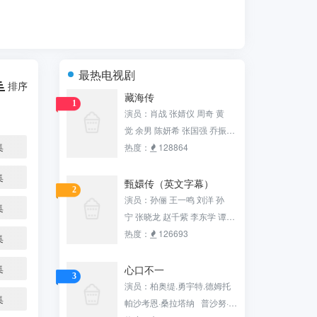
最热电视剧
排序
藏海传
1
演员：肖战 张婧仪 周奇 黄
觉 余男 陈妍希 张国强 乔振
集
宇 田小洁 沙宝亮 张铎 白冰 赵
热度：
128864
子琪 黄俊鹏 梁超 邢岷山 杨雨
集
潼 刘潮 钟汉良
甄嬛传（英文字幕）
2
演员：孙俪 王一鸣 刘洋 孙
集
宁 张晓龙 赵千紫 李东学 谭松
韵 陈建斌 李璐兵 蔡少芬 唐艺
热度：
126693
集
昕 赵海龙 颖儿 热依扎 杨晓
波 沈保平 杨淇 陶昕然 孙茜 蓝
集
心口不一
3
盈莹 张志伟 马丹阳 蒋欣 王丽
演员：柏奥缇.勇宇特.德姆托
集
涵 徐璐 张雅萌 邬立朋 罗康 李
帕沙考恩·桑拉塔纳 普沙努·翁