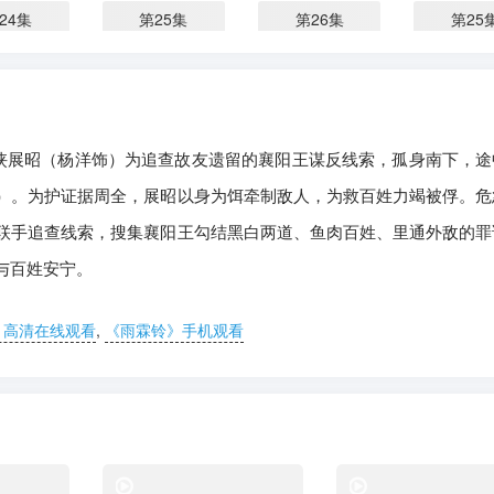
24集
第25集
第26集
第25
27集
第28集
第29集
第28
30集
第31集
第32集
第33
。 南侠展昭（杨洋饰）为追查故友遗留的襄阳王谋反线索，孤身南下，
33集
第34集
第35集
第36
）。为护证据周全，展昭以身为饵牵制敌人，为救百姓力竭被俘。危
联手追查线索，搜集襄阳王勾结黑白两道、鱼肉百姓、里通外敌的罪
与百姓安宁。
》高清在线观看
,
《雨霖铃》手机观看
电视剧
电视剧