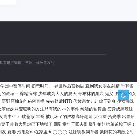
容具有进行编辑、整理、修改等权利
学园中暂停时间
初恋时间。
异世界后宫物语
直到我女朋友射精
千鹤酱
污的教坛～
榨精病栋
少年成为大人的夏天
哥布林的巢穴
鬼父
图书室的女
川
野野原柚花的秘密直播
先破处后NTR
代替亲女儿让你干到爽
少女弹珠
让笨蛋妹妹变聪明的方法只有我的××的事件
纯洁的轮舞曲
变身成黑辣妹
的女高中生
斗破苍穹 年番
被玩坏了的严格高冷老师
大侦探·拾光季
出差后
的妻子带着大黑鸡巴下地狱了
回到童年干回去!!!
爆乳姐姐把弟弟榨干喔！
朋友
夏妻
泡泡浴de在家里de◯◯◯
姐妹调教饲育者
紫阳花的凋散之时