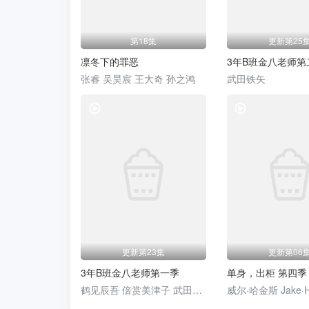
第18集
更新第25
凛冬下的罪恶
3年B班金八老师第
张睿 吴昊宸 王大奇 孙之鸿
武田铁矢
电视剧
更新第23集
更新第06
3年B班金八老师第一季
单身，出柜 第四季
鹤见辰吾 倍赏美津子 武田铁矢 三原顺子 藤田瞳子