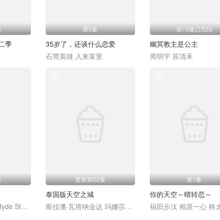
集
第5集
第15集已完结
二季
35岁了，还谈什么恋爱
幽冥教主是公主
石黑英雄 入来茉里
周明宇 苏清禾
电视剧
电视剧
集
更新第02集
第1集
泰国版天空之城
你的天空～晴转恋～
威尔·哈金斯 Jake·Hyde Steven·Christou
斯拉潘·瓦塔纳金达 玛娜莎楠·潘叻翁固 布莎甘·丹迪帕纳 拼塔安·阿孔萨妮 凯塞利亚·麦克托什 Sujira·Arunpipat
福田步汰 相原一心 柊