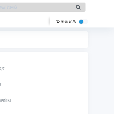
播放记录
崴罗
31
留的襄阳