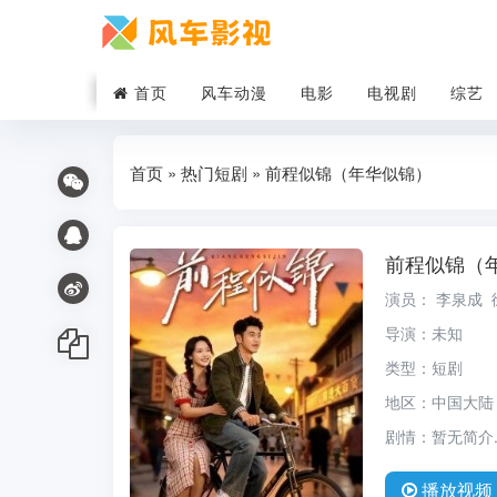
首页
风车动漫
电影
电视剧
综艺
首页
»
热门短剧
» 前程似锦（年华似锦）
前程似锦（
演员：
李泉成
导演：
未知
类型：
短剧
地区：
中国大陆
剧情：
暂无简介..
播放
视频