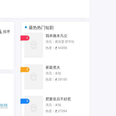
最热热门短剧
排序
我本微末凡尘
1
演员：黄浩雯 郭宇欣
热度：
44356
家庭煮夫
2
演员：未知
热度：
29150
肥妻皇后不好惹
3
演员：未知
程似锦
热度：
27294