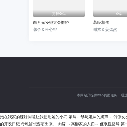
更新全集
全集
白月光怪她太会撒娇
暮晚相依
馨余＆杜心绯
谢杰＆姜熠然
本网站只提供web页面服务，通
泡在我家的辣妹同意让我使用她的小穴
家属～母与姐妹的娇声～
偶像女
的开发日记
母乳酱想要喷出来。
肉嫁 ～高柳家的人们～
催眠性指导
第