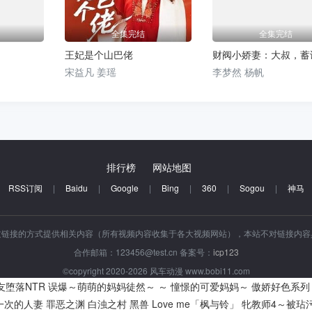
全集完结
全集完结
王妃是个山巴佬
宋益凡 姜瑶
李梦然 杨帆
排行榜
网站地图
RSS订阅
|
Baidu
|
Google
|
Bing
|
360
|
Sogou
|
神马
过链接的方式提供相关内容（所有视频内容收集于各大视频网站），本站不对链接内
合作邮箱：123456@test.cn 备案号：
icp123
©copyright 2020-2026 风车动漫 www.bobi11.com
友堕落NTR
误爆～萌萌的妈妈徒然～ ～ 憧憬的可爱妈妈～
傲娇好色系列
一次的人妻
罪恶之渊
白浊之村
黑兽
Love me「枫与铃」
牝教师4～被玷