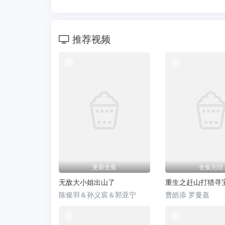
推荐视频
热门短剧
更新全集
全集完结
无敌大小姐出山了
重生之赶山打猎寻
陈俊羽＆孙义宸＆郭亚宁
曹皓添 罗曼嘉
热门短剧