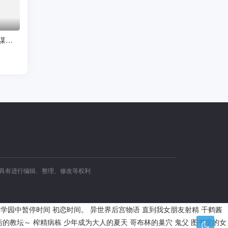
财阀小娇妻：大叔，蓄谋已久日日哄
容具有进行编辑、整理、修改等权利
学园中暂停时间
初恋时间。
异世界后宫物语
直到我女朋友射精
千鹤酱
污的教坛～
榨精病栋
少年成为大人的夏天
哥布林的巢穴
鬼父
图书室的女