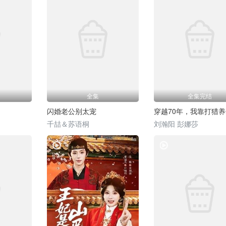
全集
全集完结
闪婚老公别太宠
穿越70年，我靠打猎
千喆＆苏语桐
刘瀚阳 彭娜莎
热门短剧
热门短剧