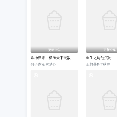
更新全集
更新全集
杀神归来，横压天下无敌
重生之诱他沉沦
何子杰＆侯梦心
王棣墨&付秋婷
热门短剧