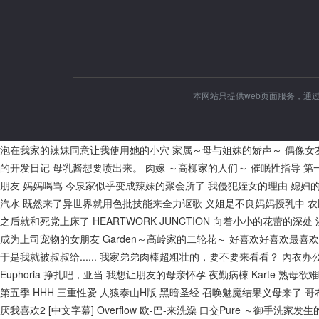
本网站只提供web页面服务，通
泡在我家的辣妹同意让我使用她的小穴
家属～母与姐妹的娇声～
偶像女
的开发日记
母乳酱想要喷出来。
肉嫁 ～高柳家的人们～
催眠性指导
第
朋友
妈妈喝骂
今泉家似乎变成辣妹的聚会所了
我侵犯姪女的理由
媳妇
汽水
既然来了异世界就用色批技能来全力讴歌
义姐是不良妈妈授乳中
农
之后就和死党上床了
HEARTWORK JUNCTION
向着小小的花蕾的深处
成为上司宠物的女朋友
Garden～高岭家的二轮花～
好喜欢好喜欢最喜欢
于是我就被叔叔给......
我家弟弟肉棒超粗壮的，要不要来看看？
內衣办
Euphoria
挣扎吧，亚当
我想让朋友的母亲怀孕
夜勤病棟 Karte
熟母欲难
第五季
HHH 三重性爱
人猿泰山H版
黑暗圣经
召唤魅魔结果义母来了
哥
厌我喜欢2 [中文字幕]
Overflow 欧-巴-来洗澡
口交Pure ～御手洗家发生