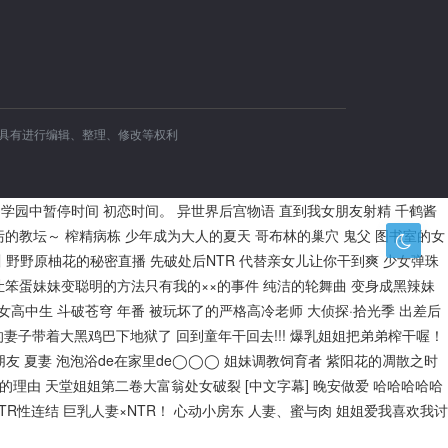
容具有进行编辑、整理、修改等权利
学园中暂停时间
初恋时间。
异世界后宫物语
直到我女朋友射精
千鹤酱
污的教坛～
榨精病栋
少年成为大人的夏天
哥布林的巢穴
鬼父
图书室的女
川
野野原柚花的秘密直播
先破处后NTR
代替亲女儿让你干到爽
少女弹珠
让笨蛋妹妹变聪明的方法只有我的××的事件
纯洁的轮舞曲
变身成黑辣妹
的女高中生
斗破苍穹 年番
被玩坏了的严格高冷老师
大侦探·拾光季
出差后
的妻子带着大黑鸡巴下地狱了
回到童年干回去!!!
爆乳姐姐把弟弟榨干喔！
朋友
夏妻
泡泡浴de在家里de◯◯◯
姐妹调教饲育者
紫阳花的凋散之时
的理由
天堂姐姐第二卷大富翁处女破裂 [中文字幕]
晚安做爱
哈哈哈哈哈
R性连结 巨乳人妻×NTR！
心动小房东
人妻、蜜与肉
姐姐爱我喜欢我讨