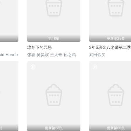
第18集
更新第25集
凛冬下的罪恶
3年B班金八老师第二季
id Henrie
张睿 吴昊宸 王大奇 孙之鸿
武田铁矢
电视剧
电视剧
结
更新第23集
更新第06集