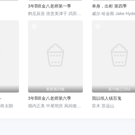
3年B班金八老师第一季
单身，出柜 第四季
鹤见辰吾 倍赏美津子 武田铁矢 三原顺子 藤田瞳子
电视剧
电视剧
更新第23集
第10集已完结
～
3年B班金八老师第六季
我以纸人镇百鬼
 柊太朗
堀内正美 中尾明庆 风间俊介 星野真里 倍赏美津子 武田铁矢 上户彩 本仮屋唯佳 佐藤贵广 增田贵久 麻里也 深江卓次 三谷侑未
苏木 苏远山