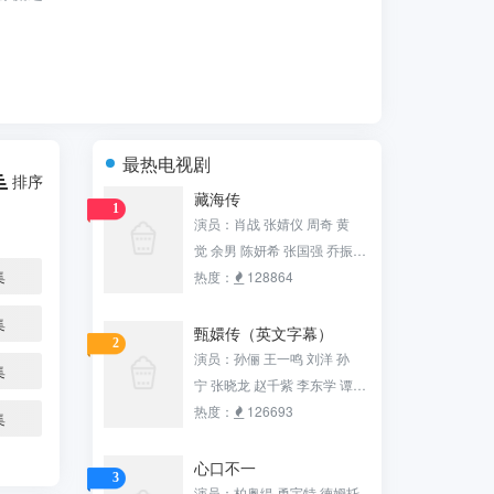
最热电视剧
排序
藏海传
1
演员：肖战 张婧仪 周奇 黄
觉 余男 陈妍希 张国强 乔振
集
宇 田小洁 沙宝亮 张铎 白冰 赵
热度：
128864
子琪 黄俊鹏 梁超 邢岷山 杨雨
集
潼 刘潮 钟汉良
甄嬛传（英文字幕）
2
演员：孙俪 王一鸣 刘洋 孙
集
宁 张晓龙 赵千紫 李东学 谭松
韵 陈建斌 李璐兵 蔡少芬 唐艺
热度：
126693
集
昕 赵海龙 颖儿 热依扎 杨晓
波 沈保平 杨淇 陶昕然 孙茜 蓝
心口不一
3
盈莹 张志伟 马丹阳 蒋欣 王丽
演员：柏奥缇.勇宇特.德姆托