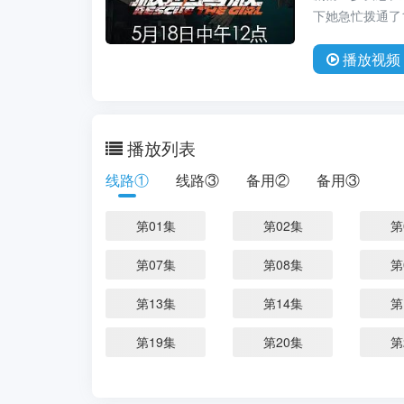
下她急忙拨通了
播放
视频
播放列表
线路①
线路③
备用②
备用③
第01集
第02集
第
第07集
第08集
第
第13集
第14集
第
第19集
第20集
第