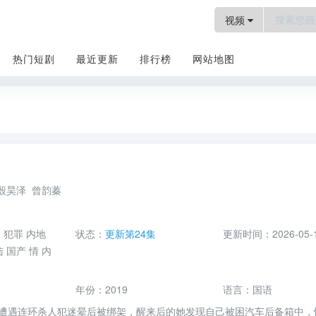
视频
热门短剧
最近更新
排行榜
网站地图
电视剧
殷昊泽
曾韵蓁
疑
犯罪
内地
状态：
更新第24集
更新时间：
2026-05-
陆
国产
情
内
年份：
2019
语言：
国语
遭遇连环杀人犯迷晕后被绑架，醒来后的她发现自己被困汽车后备箱中，