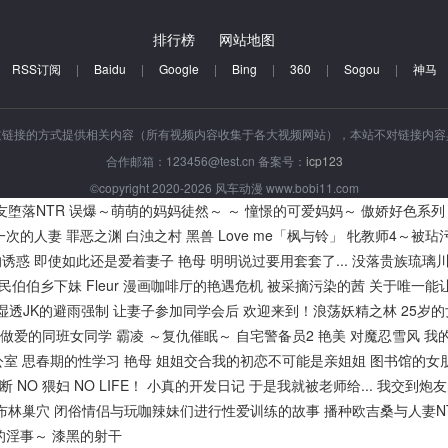
排行榜
网站地图
RSS订阅
|
Baidu
|
Google
|
Bing
|
360
|
Sogou
|
神马
过链接的方式提供相关内容（所有视频内容收集于各大视频网站），本站不对链接内
合作邮箱：123456@test.cn 备案号：
icp123
©copyright 2020-2026 风车动漫 www.bobi11.com
友堕落NTR
误爆～萌萌的妈妈徒然～ ～ 憧憬的可爱妈妈～
傲娇好色系列
一次的人妻
罪恶之渊
白浊之村
黑兽
Love me「枫与铃」
牝教师4～被玷
的诱惑
即使如此还是爱着妻子
艳母
明明说过要用套套了...
没落贵族琉璃
民伯伯乡下妹
Fleur
漫画咖啡厅的艳遇危机
被采摘污染的茜
关于唯一能
湿透JK的避雨强制
让妻子参加同学会后
欢迎来到！浪荡妖精之林
25岁
做爱的同班女同学
霸凌 ～复仇催眠～
自宅警备员2
艳美
对魔忍雪风
我
公室
思春期的性学习
艳母
姐姐交合我的初恋不可能是亲姐姐
图书馆的女
断
NO 猥妇 NO LIFE！
小真的开发日记
于是我就被老师给...
我交到炮友
布林巢穴
闭俗情侣与玩咖辣妹们进行性爱训练的故事
播种欧吉桑与人妻NT
的淫事～
漆黑的射干