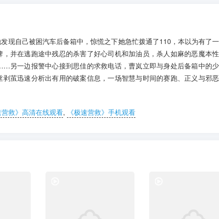
发现自己被困汽车后备箱中，惊慌之下她急忙拨通了110，本以为有了
牌，并在逃跑途中残忍的杀害了好心司机和加油员，杀人如麻的恶魔本
……另一边报警中心接到思佳的求救电话，曹岚立即与身处后备箱中的
丝剥茧迅速分析出有用的破案信息，一场智慧与时间的赛跑、正义与邪
速营救》高清在线观看
,
《极速营救》手机观看
电视剧
电视剧