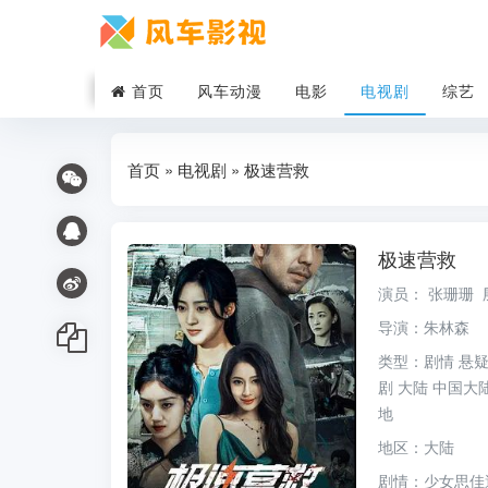
首页
风车动漫
电影
电视剧
综艺
首页
»
电视剧
» 极速营救
极速营救
演员：
张珊珊
导演：
朱林森
类型：
剧情
悬
剧
大陆
中国大
地
地区：
大陆
剧情：
少女思佳