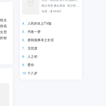
涵 徐璐 张雅萌 邬立朋 罗康 李
帕沙考恩·桑拉塔纳 普沙努·翁
佳璇 刘荫 汪晴 战菁一 李宜
沙瓦尼查功 Punn
热度：
94483
娟 刘柏廷 孙渤洋 Chen
Chirathanaphat ​​​ Klang 苟
一线生
Guo 杨紫嫣 秦一铭 王文杰 斓
晨浩宇 Gunkul Suwichak
4.
人民的名义TV版
性彻底
曦 张妍 李洋 翟蓓蓓 马维福 田
Llouis Kitawat Chaodi Heart
5.
书卷一梦
少女思
朴珺 刘雪华 毛晓彤 海燕 田西
Rattanaphrao Phuripat
恶的较
平 李天柱 赵秦 郭子豪 康福
6.
唐朝诡事录之长安
震 杨凯淳 陈思斯 杜相 万美
7.
无忧渡
汐 刘钇彤 梁艺馨 何亚男 李泓
瑞 周子涵 胡鑫慧 王民 李梦
8.
人之初
洋 韩雨婷
9.
爱你
10.
十八岁
电视剧