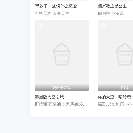
35岁了，还谈什么恋爱
幽冥教主是公主
石黑英雄 入来茉里
周明宇 苏清禾
电视剧
更新第02集
第1集
泰国版天空之城
你的天空～晴转恋
斯拉潘·瓦塔纳金达 玛娜莎楠·潘叻翁固 布莎甘·丹迪帕纳 拼塔安·阿孔萨妮 凯塞利亚·麦克托什 Sujira·Arunpipat
福田步汰 相原一心