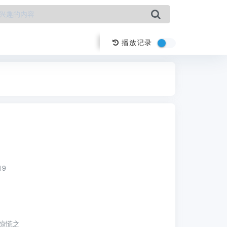
播放记录
19
惊慌之