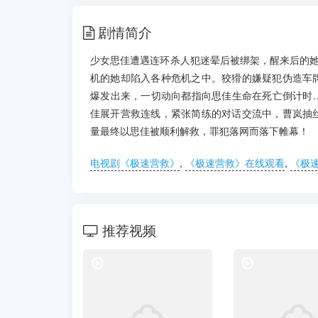
剧情简介
少女思佳遭遇连环杀人犯迷晕后被绑架，醒来后的她
机的她却陷入各种危机之中。狡猾的嫌疑犯伪造车
爆发出来，一切动向都指向思佳生命在死亡倒计时
佳展开营救连线，紧张简练的对话交流中，曹岚抽
量最终以思佳被顺利解救，罪犯落网而落下帷幕！
电视剧《极速营救》
,
《极速营救》在线观看
,
《极
推荐视频
电视剧