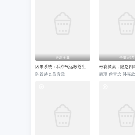
更新全集
全集完结
因果系统：我夺气运救苍生
寿宴掀桌，隐忍四
陈景赫＆吕彦霏
商琪 侯青念 孙嘉
热门短剧