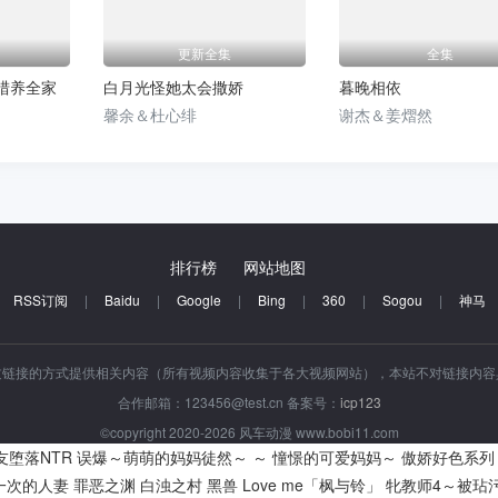
更新全集
全集
猎养全家
白月光怪她太会撒娇
暮晚相依
馨余＆杜心绯
谢杰＆姜熠然
排行榜
网站地图
RSS订阅
|
Baidu
|
Google
|
Bing
|
360
|
Sogou
|
神马
过链接的方式提供相关内容（所有视频内容收集于各大视频网站），本站不对链接内
合作邮箱：123456@test.cn 备案号：
icp123
©copyright 2020-2026 风车动漫 www.bobi11.com
友堕落NTR
误爆～萌萌的妈妈徒然～ ～ 憧憬的可爱妈妈～
傲娇好色系列
一次的人妻
罪恶之渊
白浊之村
黑兽
Love me「枫与铃」
牝教师4～被玷