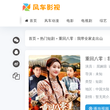
首页
风车动漫
电影
电视剧
综艺
首页
»
热门短剧
» 重回八零：我带全家走出山
重回八零：
演员：
屈婉琼
导演：
未知
类型：
短剧
地区：
中国大陆
剧情：
暂无简介..
播放
视频