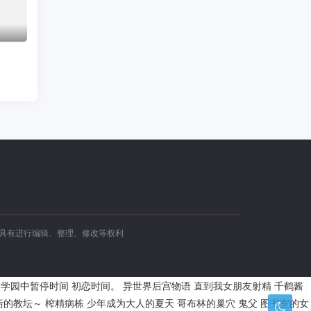
容具有进行编辑、整理、修改等权利
学园中暂停时间
初恋时间。
异世界后宫物语
直到我女朋友射精
千鹤酱
污的教坛～
榨精病栋
少年成为大人的夏天
哥布林的巢穴
鬼父
图书室的女