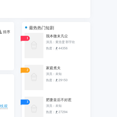
最热热门短剧
排序
我本微末凡尘
1
演员：黄浩雯 郭宇欣
热度：
44356
家庭煮夫
2
演员：未知
热度：
29150
肥妻皇后不好惹
3
演员：未知
在线观
热度：
27294