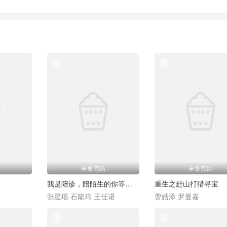
热门短剧
热门短剧
全集完结
全集完结
我是陪诊，陪陌生的你等一个结果
重生之赶山打猎寻宝
张星瑶 石龍玮 王佳诺
曹皓添 罗曼嘉
热门短剧
热门短剧