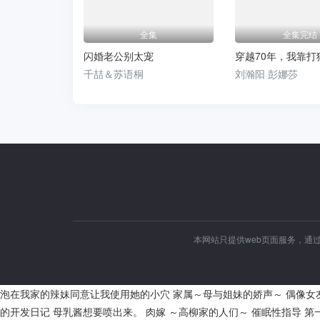
全集
全集完结
闪婚老公别太宠
穿越70年，我靠打
千喆＆苏语桐
刘瀚阳 彭娜莎
本网站只提供web页面服务，通
泡在我家的辣妹同意让我使用她的小穴
家属～母与姐妹的娇声～
偶像女
的开发日记
母乳酱想要喷出来。
肉嫁 ～高柳家的人们～
催眠性指导
第