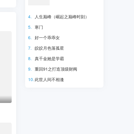
4.
人生巅峰（崛起之巅峰时刻）
5.
寒门
6.
好一个乖乖女
热门短剧
7.
皎皎月色落孤星
8.
真千金她是学霸
9.
重回91之打造顶级财阀
10.
此世人间不相逢
热门短剧