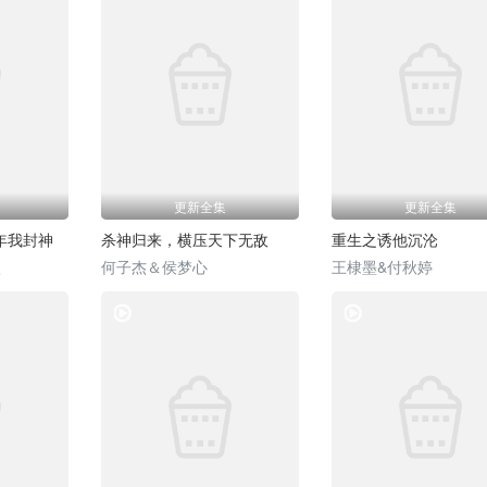
更新全集
更新全集
年我封神
杀神归来，横压天下无敌
重生之诱他沉沦
欣
何子杰＆侯梦心
王棣墨&付秋婷
热门短剧
热门短剧