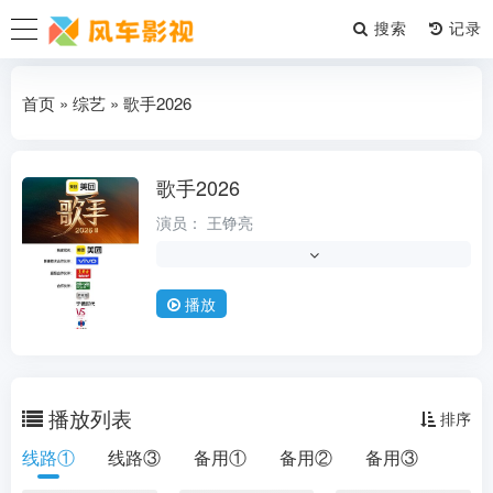
搜索
首页
»
综艺
» 歌手2026
歌手2026
综艺
演员：
王铮亮
导演：
未知
类型：
综艺
真人秀
大陆综艺
音乐
播放
状态：
第12期
更新时间：
2026-08-08
地区：
中国大陆
播放列表
排序
年份：
2026
线路①
线路③
备用①
备用②
备用③
语言：
普通话