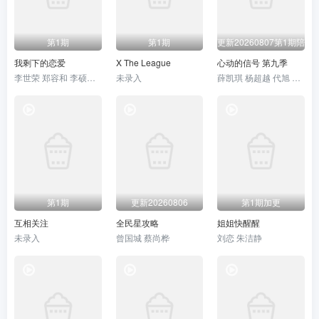
20260725加更版第10期
20260727直拍REACTION第19期
20260728直拍REACTION第20期
第1期
第1期
更新20260807第1期陪看
20260729歌手后花园
我剩下的恋爱
X The League
心动的信号 第九季
李世荣 郑容和 李硕珉 崔叡娜
未录入
薛凯琪 杨超越 代旭 杜海涛 张纯烨
第1期
更新20260806
第1期加更
互相关注
全民星攻略
姐姐快醒醒
未录入
曾国城 蔡尚桦
刘恋 朱洁静