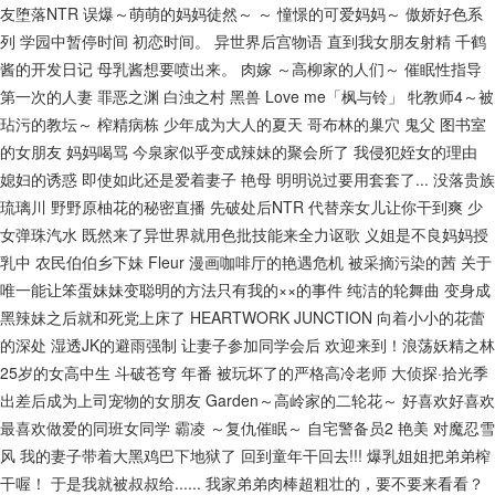
友堕落NTR
误爆～萌萌的妈妈徒然～ ～ 憧憬的可爱妈妈～
傲娇好色系
列
学园中暂停时间
初恋时间。
异世界后宫物语
直到我女朋友射精
千鹤
酱的开发日记
母乳酱想要喷出来。
肉嫁 ～高柳家的人们～
催眠性指导
第一次的人妻
罪恶之渊
白浊之村
黑兽
Love me「枫与铃」
牝教师4～被
玷污的教坛～
榨精病栋
少年成为大人的夏天
哥布林的巢穴
鬼父
图书室
的女朋友
妈妈喝骂
今泉家似乎变成辣妹的聚会所了
我侵犯姪女的理由
媳妇的诱惑
即使如此还是爱着妻子
艳母
明明说过要用套套了...
没落贵族
琉璃川
野野原柚花的秘密直播
先破处后NTR
代替亲女儿让你干到爽
少
女弹珠汽水
既然来了异世界就用色批技能来全力讴歌
义姐是不良妈妈授
乳中
农民伯伯乡下妹
Fleur
漫画咖啡厅的艳遇危机
被采摘污染的茜
关于
唯一能让笨蛋妹妹变聪明的方法只有我的××的事件
纯洁的轮舞曲
变身成
黑辣妹之后就和死党上床了
HEARTWORK JUNCTION
向着小小的花蕾
的深处
湿透JK的避雨强制
让妻子参加同学会后
欢迎来到！浪荡妖精之林
25岁的女高中生
斗破苍穹 年番
被玩坏了的严格高冷老师
大侦探·拾光季
出差后成为上司宠物的女朋友
Garden～高岭家的二轮花～
好喜欢好喜欢
最喜欢做爱的同班女同学
霸凌 ～复仇催眠～
自宅警备员2
艳美
对魔忍雪
风
我的妻子带着大黑鸡巴下地狱了
回到童年干回去!!!
爆乳姐姐把弟弟榨
干喔！
于是我就被叔叔给......
我家弟弟肉棒超粗壮的，要不要来看看？