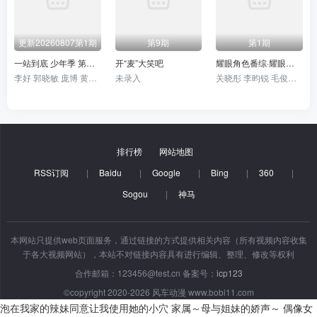
更新20260807第1期
第9期
第1期
一站到底 少年季 第二季
开“麦”大笑吧
耀眼角色番综·耀眼一夏
李好 郭晓敏 庞博 黄圣依 张雨绮 伊能静 李雪琴 陈铭 王昱珩
未录入
关晓彤 李昀锐 毛俊杰 边天扬
排行榜
网站地图
RSS订阅
|
Baidu
|
Google
|
Bing
|
360
|
Sogou
|
神马
本网站只提供web页面服务，通过链接的方式提供相关内容（所有视频内容收集
于各大视频网站），本站不对链接内容具有进行编辑、整理、修改等权利
合作邮箱：123456@test.cn 备案号：
icp123
©copyright 2020-2026 风车动漫 www.bobi11.com
泡在我家的辣妹同意让我使用她的小穴
家属～母与姐妹的娇声～
偶像女