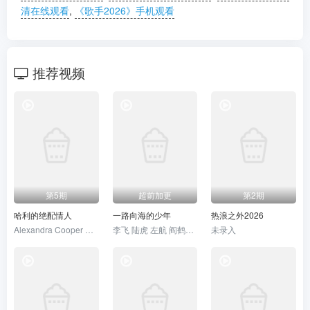
清在线观看
,
《歌手2026》手机观看
20260625
20260626
20260627
20260629
20260630
20260701
推荐视频
20260702
20260703第7期
20260703竖屏直拍
20260704加更版第7期率
20260704纯享版第7期
20260705企划第2期
20260706第13期直拍
20260707直拍REACTION第14期
20260708花园第7期
20260709超前营业第10期
20260710第8期
20260711加更版第8期
第5期
超前加更
第2期
20260712企划第3期
20260713直拍第15期
20260714直拍第16期
哈利的绝配情人
一路向海的少年
热浪之外2026
Alexandra Cooper 哈利·乔西
李飞 陆虎 左航 阎鹤祥 朱志鑫 苏新皓 张极 张泽禹
未录入
20260715后花园第8期
20260716超前营业第11期
20260718加更版第9期
20260718纯享版第9期
20260720直拍第17期
20260721直拍
20260722后花园第9期
20260723超前营业第12期
20260724第10期